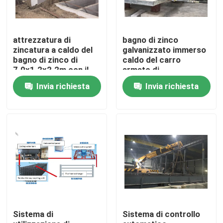
attrezzatura di
bagno di zinco
zincatura a caldo del
galvanizzato immerso
bagno di zinco di
caldo del carro
7.0x1.2x2.2m con il
armato di
sistema di protezione
7.0x1.2x2.2m per la
Invia richiesta
Invia richiesta
dell'ambiente
linea continua di
galvanizzazione
Casa.
Prodotti
Sistema di
Sistema di controllo
Chi Siamo