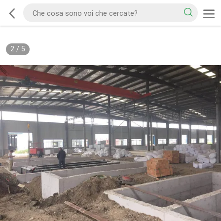
2
/
5