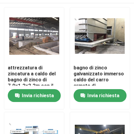
attrezzatura di
bagno di zinco
zincatura a caldo del
galvanizzato immerso
bagno di zinco di
caldo del carro
7.0x1.2x2.2m con il
armato di
sistema di protezione
7.0x1.2x2.2m per la
Casa.
Invia richiesta
Invia richiesta
dell'ambiente
linea continua di
galvanizzazione
Prodotti
Chi Siamo