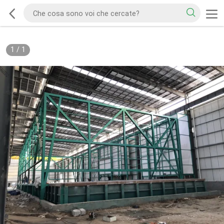
1
/
1