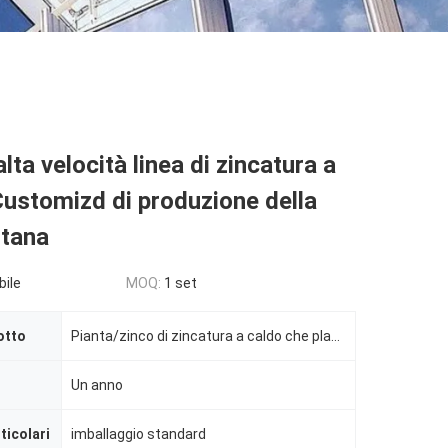
lta velocità linea di zincatura a
Customizd di produzione della
itana
bile
MOQ:
1 set
otto
Pianta/zinco di zincatura a caldo che placca attrezzatura, linea di produzione del cavo di galvanizz
Un anno
ticolari
imballaggio standard