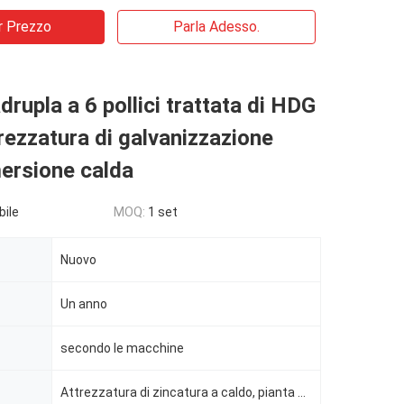
r Prezzo
Parla Adesso.
drupla a 6 pollici trattata di HDG
rezzatura di galvanizzazione
ersione calda
bile
MOQ:
1 set
Nuovo
Un anno
secondo le macchine
Attrezzatura di zincatura a caldo, pianta della macchina di zincatura a caldo