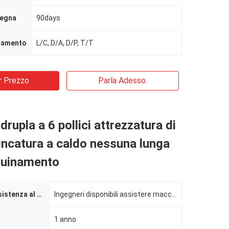
segna
90days
agamento
L/C, D/A, D/P, T/T
r Prezzo
Parla Adesso.
drupla a 6 pollici attrezzatura di
incatura a caldo nessuna lunga
nquinamento
Servizio di assistenza al cliente fornito
Ingegneri disponibili assistere macchinario oltremare
1 anno