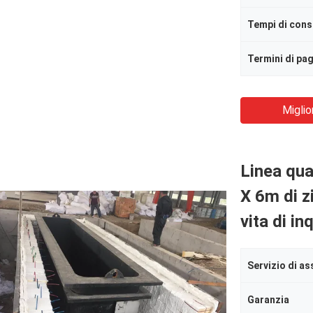
Tempi di con
Termini di p
Miglio
Linea qua
X 6m di z
vita di i
Garanzia