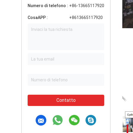
Numero di telefono :
+86-13665117920
CosaAPP :
+8613665117920
Contatto