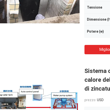
Tensione
Dimensione (l
Potere (w)
Miglio
Sistema d
calore de
di zincat
prezzo:
USD