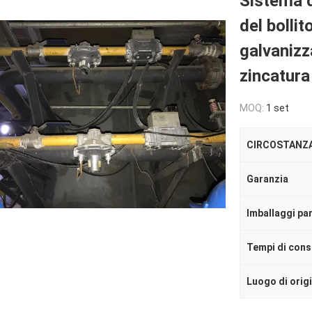
Sistema d
del bollit
galvanizz
zincatura
MOQ:
1 set
CIRCOSTANZ
Garanzia
Imballaggi par
Tempi di con
Luogo di orig