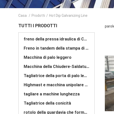
Casa
/
Prodotti
/
Hot Dip Galvanizing Line
TUTTI I PRODOTTI
parole
freno della pressa idraulica di CNC
Freno in tandem della stampa di CNC
Macchina di palo leggero
Macchina della Chiudere-Saldatura di palo leggero
Tagliatrice della porta di palo leggero
Highmast e macchina unipolare della saldatura continua
tagliare a machine lunghezza
Tagliatrice della conicità
rotolo della guardavia che forma macchina