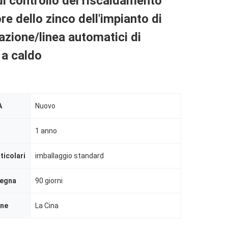
i controllo del riscaldamento
ore dello zinco dell'impianto di
azione/linea automatici di
 a caldo
A
Nuovo
1 anno
ticolari
imballaggio standard
segna
90 giorni
ine
La Cina