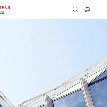
re Un
ivo