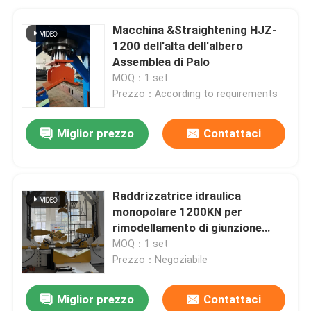
Macchina &Straightening HJZ-
1200 dell'alta dell'albero
Assemblea di Palo
MOQ：1 set
Prezzo：According to requirements
Miglior prezzo
Contattaci
Raddrizzatrice idraulica
monopolare 1200KN per
rimodellamento di giunzione
raddrizzamento palo 5G
MOQ：1 set
Prezzo：Negoziabile
Miglior prezzo
Contattaci