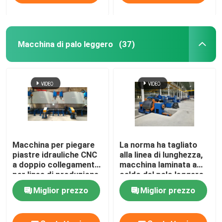
Macchina di palo leggero
(37)
Macchina per piegare
La norma ha tagliato
piastre idrauliche CNC
alla linea di lunghezza,
a doppio collegamento
macchina laminata a
per linea di produzione
caldo del palo leggero
di pali di luce
dell'acciaio dolce per
Miglior prezzo
Miglior prezzo
6m 8m 14m