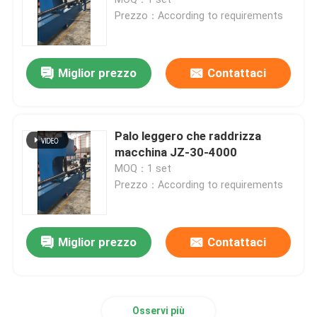
Prezzo：According to requirements
Freno in tandem della stampa di CNC
Miglior prezzo
Contattaci
Macchina di palo leggero
Macchina della Chiudere-Saldatura di palo leggero
Palo leggero che raddrizza
macchina JZ-30-4000
MOQ：1 set
Tagliatrice della porta di palo leggero
Prezzo：According to requirements
Highmast e macchina unipolare della saldatura contin
Miglior prezzo
Contattaci
tagliare a machine lunghezza
Tagliatrice della conicità
Osservi più