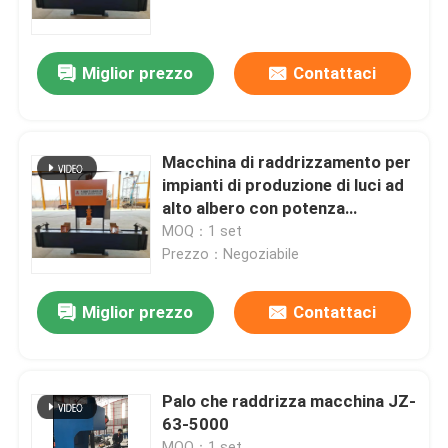
Visita alla fabbrica
Miglior prezzo
Contattaci
Controllo di qualità
Macchina di raddrizzamento per
Contattaci
impianti di produzione di luci ad
alto albero con potenza
massima di 100 poli/ora
MOQ：1 set
Notizie
Prezzo：Negoziabile
Casi
Miglior prezzo
Contattaci
Chiedi un preventivo
Palo che raddrizza macchina JZ-
63-5000
freno della pressa idraulica di CNC
MOQ：1 set