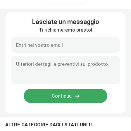
rotolo della guardavia che forma macchina
Lasciate un messaggio
Ti richiameremo presto!
macchina di taglio idraulica
Granigliatrice
Tagliatrice del laser
CNC macchina di taglio al plasma
Palo che raddrizza macchina
ALTRE CATEGORIE DAGLI STATI UNITI
Bobina d'acciaio che fende linea