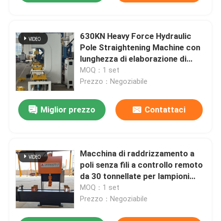
630KN Heavy Force Hydraulic
Pole Straightening Machine con
lunghezza di elaborazione di
4000 mm e telecomando
MOQ：1 set
wireless
Prezzo：Negoziabile
Miglior prezzo
Contattaci
Macchina di raddrizzamento a
poli senza fili a controllo remoto
da 30 tonnellate per lampioni
stradali
MOQ：1 set
Prezzo：Negoziabile