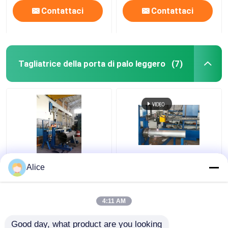
Contattaci
Contattaci
Tagliatrice della porta di palo leggero
(7)
Tagliatrice della porta
Macchina di taglio per
Alice
di CNC 2000mm palo
porte a polo leggero di
leggero del modello
alluminio ottagonale e
680/2000
conica
4:11 AM
Miglior prezzo
Miglior prezzo
Good day, what product are you looking 