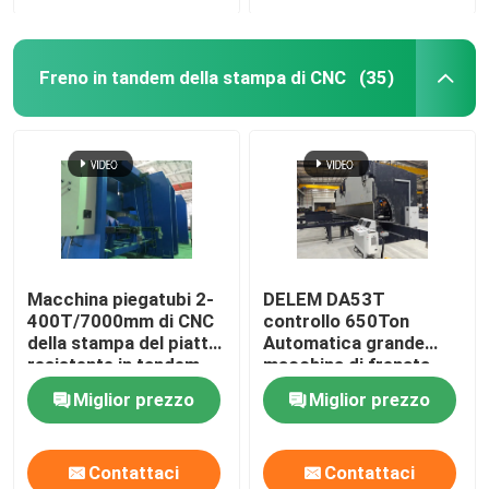
Freno in tandem della stampa di CNC
(35)
Macchina piegatubi 2-
DELEM DA53T
400T/7000mm di CNC
controllo 650Ton
della stampa del piatto
Automatica grande
resistente in tandem
macchina di frenata
idraulico del freno
CNC a pressa in
Miglior prezzo
Miglior prezzo
tandem
Contattaci
Contattaci