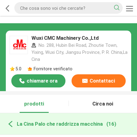
Wuxi CMC Machinery Co.,Ltd
No. 288, Hubin Bei Road, Zhoutie Town,
Yixing, Wuxi City, Jiangsu Province, P. R. China,La
Cina
5.0
Fornitore verificato
chiamare ora
Contattaci
prodotti
Circa noi
La Cina Palo che raddrizza macchina
(16)