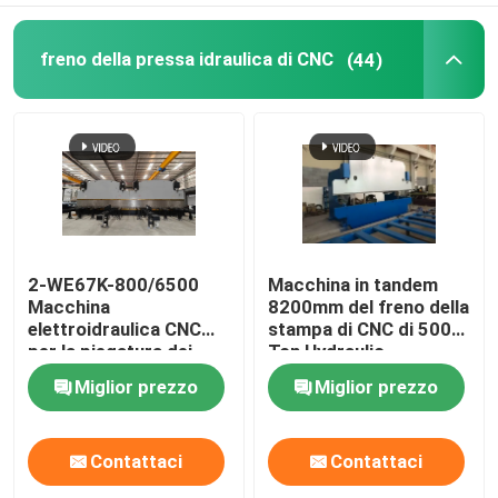
Saldatrice robot
freno della pressa idraulica di CNC
(44)
attrezzatura di zincatura a caldo
2-WE67K-800/6500
Macchina in tandem
Macchina
8200mm del freno della
elettroidraulica CNC
stampa di CNC di 500
per la piegatura dei
Ton Hydraulic
freni
Miglior prezzo
Miglior prezzo
Contattaci
Contattaci