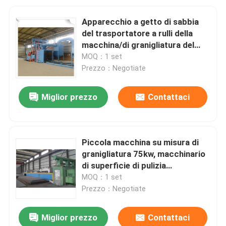
Apparecchio a getto di sabbia
del trasportatore a rulli della
macchina/di granigliatura del
fascio della struttura d'acciaio H
MOQ：1 set
Prezzo：Negotiate
Miglior prezzo
Contattaci
Piccola macchina su misura di
granigliatura 75kw, macchinario
di superficie di pulizia
dell'acciaio
MOQ：1 set
Prezzo：Negotiate
Miglior prezzo
Contattaci