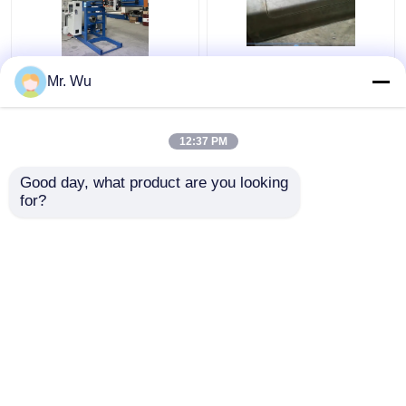
tagliatrice della porta
Macchina per il taglio
Mr. Wu
di 350mm 2000mm
di porte a poli leggeri
palo leggero 360 gradi
CNC di diametro
massimo 350 mm
12:37 PM
lunghezza massima di
Miglior prezzo
Miglior prezzo
taglio 2000 mm
Good day, what product are you looking 
for?
Contattaci
Contattaci
Osservi più
Casa
Circa noi
Contattaci
Desktop Site
Mappa del sito
Politica sulla privacy