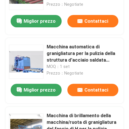
Prezzo：Negotiate
Visita alla fabbrica
Miglior prezzo
Contattaci
Controllo di qualità
Macchina automatica di
Contattaci
granigliatura per la pulizia della
struttura d'acciaio saldata
pesante
MOQ：1 set
Notizie
Prezzo：Negotiate
Casi
Miglior prezzo
Contattaci
Chiedi un preventivo
Macchina di brillamento della
macchina/ruota di granigliatura
freno della pressa idraulica di CNC
del fascio di H per la pulizia