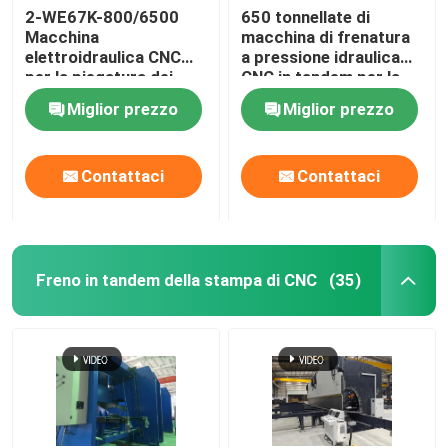
2-WE67K-800/6500
650 tonnellate di
Macchina
macchina di frenatura
Saldatrice robot
elettroidraulica CNC
a pressione idraulica
per la piegatura dei
CNC in tandem per la
freni
produzione di pali
attrezzatura di zincatura a caldo
Miglior prezzo
Miglior prezzo
leggeri e alberi
Contattaci
Contattaci
Freno in tandem della stampa di CNC
(35)