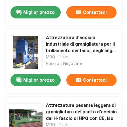
Miglior prezzo
Contattaci
Attrezzatura d'acciaio
industriale di granigliatura per il
brillamento dei fasci, degli angoli
e del piano di H
MOQ：1 set
Prezzo：Negotiate
Miglior prezzo
Contattaci
Casa.
Attrezzatura pesante leggera di
Prodotti
granigliatura del piatto d'acciaio
del H-fascio di HPG con CE, iso
Chi Siamo
MOQ：1 set