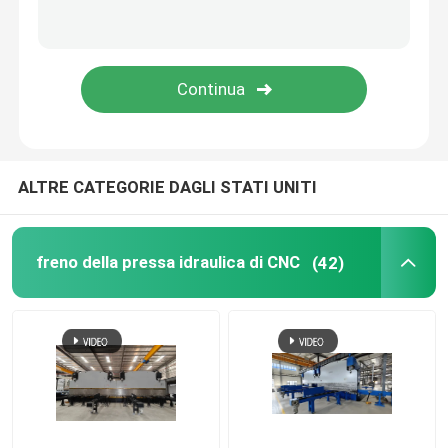
rotolo della guardavia che forma macchina
macchina di taglio idraulica
Granigliatrice
ALTRE CATEGORIE DAGLI STATI UNITI
Tagliatrice del laser
freno della pressa idraulica di CNC
(42)
CNC macchina di taglio al plasma
Palo che raddrizza macchina
Bobina d'acciaio che fende linea