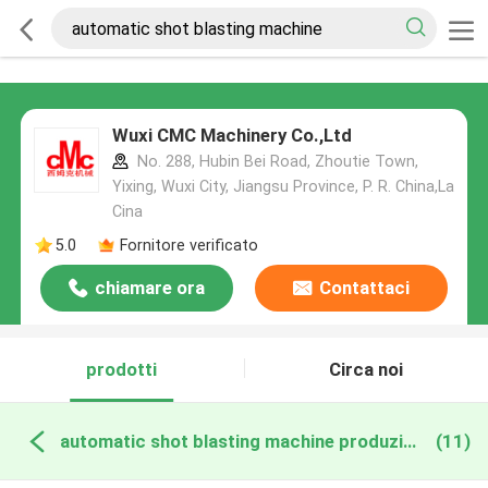
Wuxi CMC Machinery Co.,Ltd
No. 288, Hubin Bei Road, Zhoutie Town,
Yixing, Wuxi City, Jiangsu Province, P. R. China,La
Cina
5.0
Fornitore verificato
chiamare ora
Contattaci
prodotti
Circa noi
automatic shot blasting machine produzione online
(11)