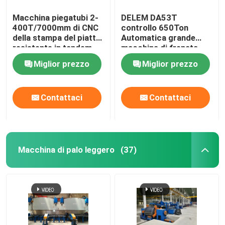
Macchina piegatubi 2-
DELEM DA53T
400T/7000mm di CNC
controllo 650Ton
della stampa del piatto
Automatica grande
resistente in tandem
macchina di frenata
idraulico del freno
CNC a pressa in
Miglior prezzo
Miglior prezzo
tandem
Contattaci
Contattaci
Macchina di palo leggero
(37)