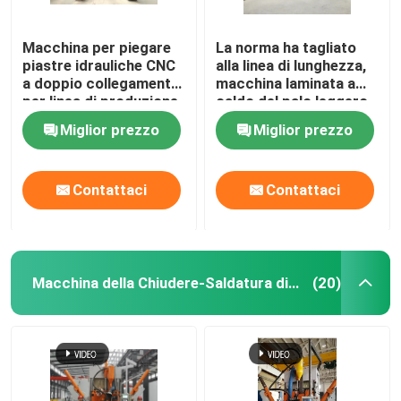
Macchina per piegare
La norma ha tagliato
piastre idrauliche CNC
alla linea di lunghezza,
a doppio collegamento
macchina laminata a
per linea di produzione
caldo del palo leggero
di pali di luce
dell'acciaio dolce per
Miglior prezzo
Miglior prezzo
6m 8m 14m
Contattaci
Contattaci
Macchina della Chiudere-Saldatura di palo leggero
(20)