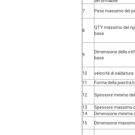
deformabile
7
Peso massimo del pa
QTY massimo del rigid
8
base
Dimensione dello stif
9
base
10
velocità di saldatura
11
Forma della piastra 
12
Spessore minimo dell
13
Spessore massimo de
14
Dimensione minima de
15
Dimensione massima 