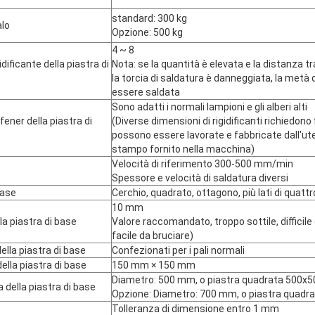
standard: 300 kg
lo
Opzione: 500 kg
4 ~ 8
ificante della piastra di
Nota: se la quantità è elevata e la distanza tra 
la torcia di saldatura è danneggiata, la metà de
essere saldata
Sono adatti i normali lampioni e gli alberi alti
fener della piastra di
(Diverse dimensioni di rigidificanti richiedon
possono essere lavorate e fabbricate dall'ut
stampo fornito nella macchina)
Velocità di riferimento 300-500 mm/min
Spessore e velocità di saldatura diversi
base
Cerchio, quadrato, ottagono, più lati di quattro
10 mm
a piastra di base
Valore raccomandato, troppo sottile, difficile 
facile da bruciare)
lla piastra di base
Confezionati per i pali normali
lla piastra di base
150 mm × 150 mm
Diametro: 500 mm, o piastra quadrata 500x5
della piastra di base
Opzione: Diametro: 700 mm, o piastra quadr
Tolleranza di dimensione entro 1 mm