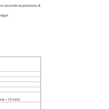
ero.secondo la posizione di
segue:
ione = 12 mm)