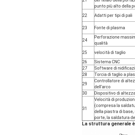
21
del telaio della port
punto più alto della p
22
Adatti per tipi di pali
23
Fonte di plasma
Perforazione massima
24
qualità
25
velocità di taglio
26
Sistema CNC
27
Software di nidificaz
28
Torcia di taglio a pl
Controllatore di alte
29
dell'arco
30
Dispositivo di altezz
Velocità di produzio
(compresa la saldatu
31
della piastra di base, i
porte, la saldatura de
La struttura generale è