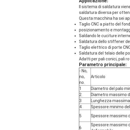
Applicazione:
Il sistema di saldatura vien
saldatura diversa per ottene
Questa macchina ha sei appl
Taglio CNC a piatto del fond
posizionamento e montaggio 
Saldando le cuciture interne 
Saldatura dello stiffener del
Taglio elettrico di porte CN
Saldatura del telaio delle p
Adatti per pali conici, pali r
Parametro principale:
- No,
no,
Articolo
no.
1
Diametro del palo mi
2
Diametro massimo de
3
Lunghezza massima 
4
Spessore minimo del
5
Spessore massimo d
Spessore massimo de
6