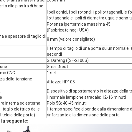
a,la distanza massima dal
2000 mm
orta alla piastra di base
I poli conici, i poli rotondi, i poli ottagonali, l
l'ottagonale e i poli di diametro uguale sono t
Potenza ipertermica massima 45
(Fabbricato negli USA)
 e spessore di taglio di
8 mm (valore consigliato)
Il tempo di taglio di una porta su un normale 
secondi
Si Dafeng ((SF-2100S)
ione
SmartNest
asma CNC
1 set
zza della tensione
Altezza HP105
a
Dispositivo di spostamento in altezza della t
ne
Il normale lampione stradale: 12-16 minuti
ra interna ed esterna
Polo 5G: 40-45 minuti
l taglio elettrico delle
Il tempo specifico dipende dalla dimensione d
l telaio delle porte)
rinforzante e la dimensione della porta
 la seguente: