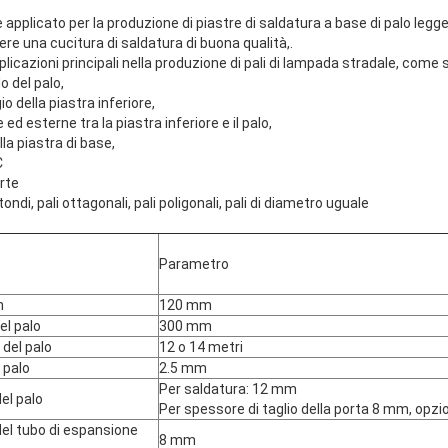
e applicato per la produzione di piastre di saldatura a base di palo legg
re una cucitura di saldatura di buona qualità,.
icazioni principali nella produzione di pali di lampada stradale, come 
o del palo,
della piastra inferiore,
ed esterne tra la piastra inferiore e il palo,
la piastra di base,
C
orte
otondi, pali ottagonali, pali poligonali, pali di diametro uguale
Parametro
n
120 mm
l palo
300 mm
del palo
12 o 14 metri
 palo
2.5 mm
Per saldatura: 12 mm
el palo
Per spessore di taglio della porta 8 mm, opz
l tubo di espansione
8 mm