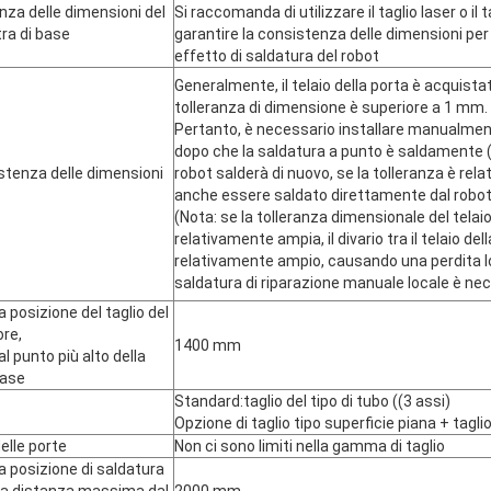
enza delle dimensioni del
Si raccomanda di utilizzare il taglio laser o il 
tra di base
garantire la consistenza delle dimensioni per
effetto di saldatura del robot
Generalmente, il telaio della porta è acquistat
tolleranza di dimensione è superiore a 1 mm.
Pertanto, è necessario installare manualmente 
dopo che la saldatura a punto è saldamente (o
istenza delle dimensioni
robot salderà di nuovo, se la tolleranza è rel
anche essere saldato direttamente dal robo
(Nota: se la tolleranza dimensionale del telaio
relativamente ampia, il divario tra il telaio del
relativamente ampio, causando una perdita lo
saldatura di riparazione manuale locale è nec
a posizione del taglio del
ore,
1400 mm
 punto più alto della
base
Standard:taglio del tipo di tubo ((3 assi)
Opzione di taglio tipo superficie piana + taglio
elle porte
Non ci sono limiti nella gamma di taglio
a posizione di saldatura