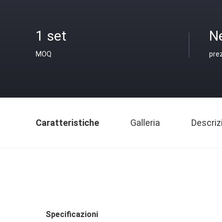
1 set
N
MOQ
pre
Caratteristiche
Galleria
Descriz
Specificazioni