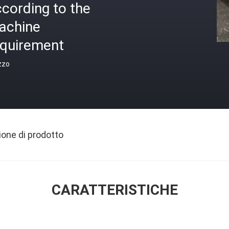
cording to the
achine
equirement
zzo
ione di prodotto
CARATTERISTICHE