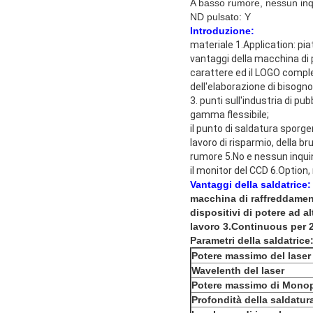
A basso rumore, nessun in
ND pulsato: Y
Introduzione
:
materiale 1.Application: piatt
vantaggi della macchina di p
carattere ed il LOGO comple
dell'elaborazione di bisogno
3. punti sull'industria di pub
gamma flessibile;
il punto di saldatura sporge
lavoro di risparmio, della br
rumore 5.No e nessun inqu
il monitor del CCD 6.Option, 
Vantaggi della saldatrice:
macchina di raffreddamen
dispositivi di potere ad a
lavoro 3.Continuous per 
Parametri della saldatrice
Potere massimo del laser
Wavelenth del laser
Potere massimo di Mono
Profondità della saldatura