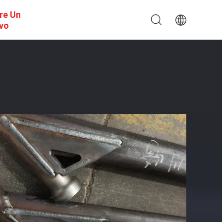
re Un
ivo