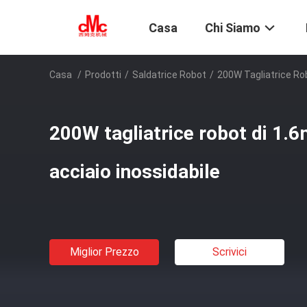
Casa
Chi Siamo
Casa
/
Prodotti
/
Saldatrice Robot
/
200W Tagliatrice Rob
200W tagliatrice robot di 1.
acciaio inossidabile
Miglior Prezzo
Scrivici