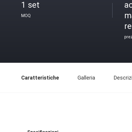
1 set
ac
m
MOQ
r
pre
Caratteristiche
Galleria
Descriz