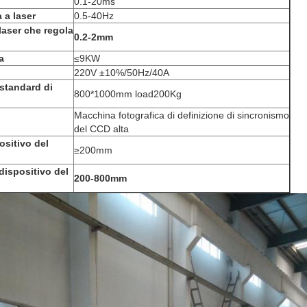
0.1-20ms
 a laser
0.5-40Hz
laser che regola
0.2-2mm
a
≤9KW
220V ±10%/50Hz/40A
standard di
800*1000mm load200Kg
Macchina fotografica di definizione di sincronismo
del CCD alta
ositivo del
≥200mm
dispositivo del
200-800mm