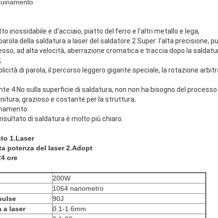
quinamento
o inossidabile e d'acciaio, piatto del ferro e l'altri metallo e lega;
arola della saldatura a laser del saldatore 2.Super: l'alta precisione, pu
sso, ad alta velocità, aberrazione cromatica e traccia dopo la saldatura
;
blicità di parola, il percorso leggero gigante speciale, la rotazione arbitr
nte 4.No sulla superficie di saldatura, non non ha bisogno del processo d
unitura, grazioso e costante per la struttura;
inamento
risultato di saldatura è molto più chiaro.
to 1.Laser
lta potenza del laser 2.Adopt
24 ore
:
200W
1064 nanometro
pulse
90J
 a laser
0.1-1.6mm