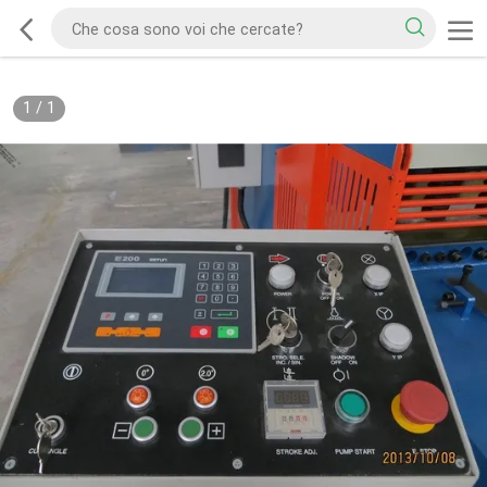
1
/
1