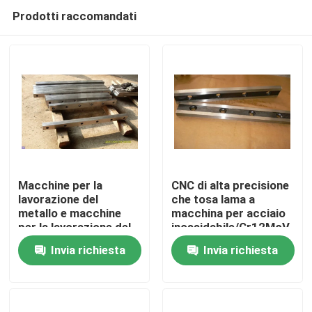
Prodotti raccomandati
Macchine per la
CNC di alta precisione
lavorazione del
che tosa lama a
metallo e macchine
macchina per acciaio
Casa.
per la lavorazione del
inossidabile/Cr12MoV
ferro
Invia richiesta
Invia richiesta
Prodotti
Chi Siamo