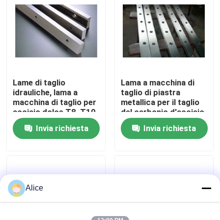
Visita alla fabbrica
Controllo di qualità
Lame di taglio
Lama a macchina di
Contattaci
idrauliche, lama a
taglio di piastra
macchina di taglio per
metallica per il taglio
acciaio dolce T8, T10
del carbonio d'acciaio
Notizie
H13/9CrSi
Invia richiesta
Invia richiesta
Casi
Chiedi un preventivo
Alice
freno della pressa idraulica di CNC