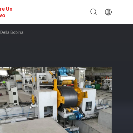
re Un
ivo
 Della Bobina