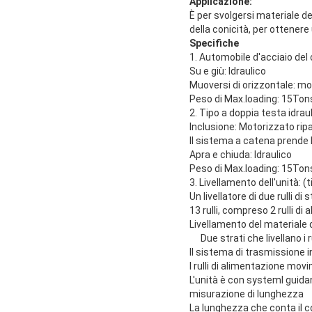
Applicazione:
È per svolgersi materiale del 
della conicità, per ottenere
Specifiche
1. Automobile d'acciaio del 
Su e giù: Idraulico
Muoversi di orizzontale: m
Peso di Max.loading: 15Ton
2. Tipo a doppia testa idraul
Inclusione: Motorizzato ripa
Il sistema a catena prende 
Apra e chiuda: Idraulico
Peso di Max.loading: 15Ton
3. Livellamento dell'unità: (
Un livellatore di due rulli di s
13 rulli, compreso 2 rulli di
Livellamento del materiale 
Due strati che livellano i
Il sistema di trasmissione in
I rulli di alimentazione mo
L'unità è con systeml guida
misurazione di lunghezza
La lunghezza che conta il cod