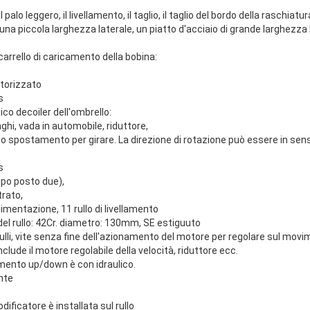
palo leggero, il livellamento, il taglio, il taglio del bordo della raschiatur
 una piccola larghezza laterale, un piatto d'acciaio di grande larghezza 
carrello di caricamento della bobina:
otorizzato
s
ico decoiler dell'ombrello:
ghi, vada in automobile, riduttore,
lo spostamento per girare. La direzione di rotazione può essere in sen
s
tipo posto due),
trato,
 alimentazione, 11 rullo di livellamento
del rullo: 42Cr. diametro: 130mm, SE estiguuto
 rulli, vite senza fine dell'azionamento del motore per regolare sul movi
clude il motore regolabile della velocità, riduttore ecc.
vimento up/down è con idraulico.
nte
ificatore è installata sul rullo