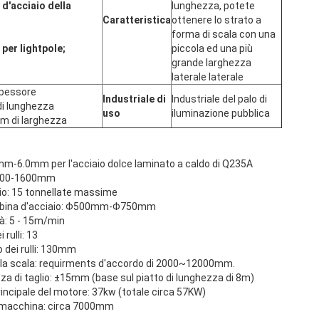
 d'acciaio della
lunghezza, potete
Caratteristica
ottenere lo strato a
forma di scala con una
 per lightpole;
piccola ed una più
grande larghezza
laterale laterale
pessore
Industriale di
Industriale del palo di
i lunghezza
uso
iluminazione pubblica
 di larghezza
2mm-6.0mm per l'acciaio dolce laminato a caldo di Q235A
: 800-1600mm
aio: 15 tonnellate massime
 bobina d'acciaio: Φ500mm-Φ750mm
tà: 5 - 15m/min
 rulli: 13
o dei rulli: 130mm
 la scala: requirments d'accordo di 2000~12000mm.
zza di taglio: ±15mm (base sul piatto di lunghezza di 8m)
rincipale del motore: 37kw (totale circa 57KW)
la macchina: circa 7000mm