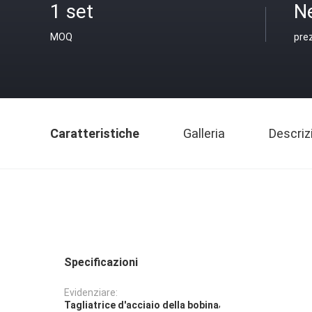
1 set
N
MOQ
pre
Caratteristiche
Galleria
Descriz
Specificazioni
Evidenziare:
,
Tagliatrice d'acciaio della bobina