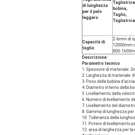
Tagliatrice
di lunghezza
bobina,
per il palo
Taglio,
leggero
Tagliatrice
2-6mm di s
Capacità di
12000mm d
taglio
800-1600mm
Descrizione:
Parametro tecnico
1. Spessore di materiale: 
2. Larghezza di materiale
3. Peso della bobina d'acci
4. Diametro interno della
5. Livellamento della veloci
6. Numero di livellamento dei
7. Livellamento del diametr
8. Gamma di lunghezza per
10. Tolleranza della lunghe
11. Potere di livellamento p
12. area di larghezza per 