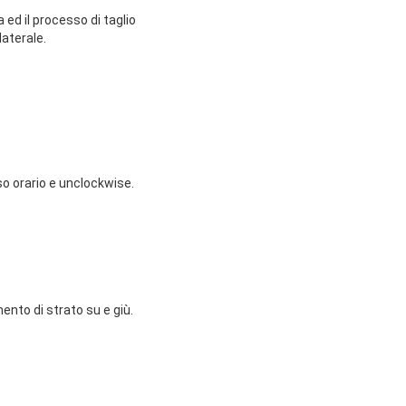
a ed il processo di taglio
laterale.
so orario e unclockwise.
mento di strato su e giù.