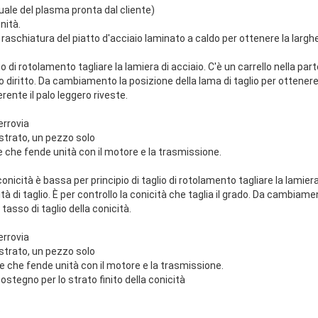
uale del plasma pronta dal cliente)
nità.
la raschiatura del piatto d'acciaio laminato a caldo per ottenere la largh
io di rotolamento tagliare la lamiera di acciaio. C'è un carrello nella part
aglio diritto. Da cambiamento la posizione della lama di taglio per ottene
rente il palo leggero riveste.
errovia
 strato, un pezzo solo
e che fende unità con il motore e la trasmissione.
onicità è bassa per principio di taglio di rotolamento tagliare la lamiera 
ità di taglio. È per controllo la conicità che taglia il grado. Da cambiam
l tasso di taglio della conicità.
errovia
 strato, un pezzo solo
me che fende unità con il motore e la trasmissione.
 sostegno per lo strato finito della conicità
.