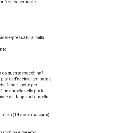
he può efficacemente
guidare-pressatura, della
ento
zza da questa macchina?
l piatto d'acciaio laminato a
che fende l'unità per
è un carrello nella parte
zione del tappo sul carrello
 metri (14 metri massimi)
la macchina e daremo