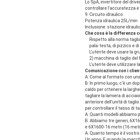
Lo SpA, invertitore del driv
controllare l'accuratezza e 
9. Circuito idraulico:
Potenza idraulica 25L/min
Inclusione: stazione idraulic
Che cosa è la differenza c
Rispetto alla norma taglia
pala-testa, di pizzico e d
L'utente deve usare la gru
2) macchina di taglio del
L'utente deve utilizzare l
Comunicazione con i clien
A: Come al formato con una
B: In primo luogo, c'è un dop
caldo per ottenere la larghe
tagliare la lamiera di acciai
anteriore dell'unità di tagli
per controllare il tasso di ta
A: Quanti modelli abbiamo pe
B: Abbiamo tre generi, 6X1
e 6X1600-16 metri (16 met
A: Quanto tempo è il vostro 
Un anno. E quando la macchin