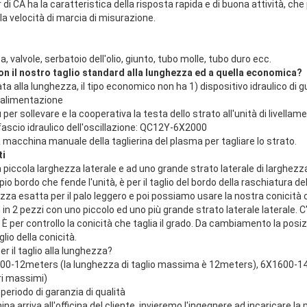
er di CA ha la caratteristica della risposta rapida e di buona attività, c
la velocità di marcia di misurazione.
a, valvole, serbatoio dell'olio, giunto, tubo molle, tubo duro ecc.
on il nostro taglio standard alla lunghezza ed a quella economica?
ta alla lunghezza, il tipo economico non ha 1) dispositivo idraulico di 
i alimentazione
 per sollevare e la cooperativa la testa dello strato all'unità di livellam
 fascio idraulico dell'oscillazione: QC12Y-6X2000
a macchina manuale della taglierina del plasma per tagliare lo strato.
ti
 piccola larghezza laterale e ad uno grande strato laterale di larghe
pio bordo che fende l'unità, è per il taglio del bordo della raschiatura de
zza esatta per il palo leggero e poi possiamo usare la nostra conicità 
o in 2 pezzi con uno piccolo ed uno più grande strato laterale laterale. C'
o. È per controllo la conicità che taglia il grado. Da cambiamento la posi
glio della conicità.
r il taglio alla lunghezza?
600-12meters (la lunghezza di taglio massima è 12meters), 6X1600-14
ri massimi)
periodo di garanzia di qualità
a arriva all'officina del cliente, invieremo l'ingegnere ad incaricare 