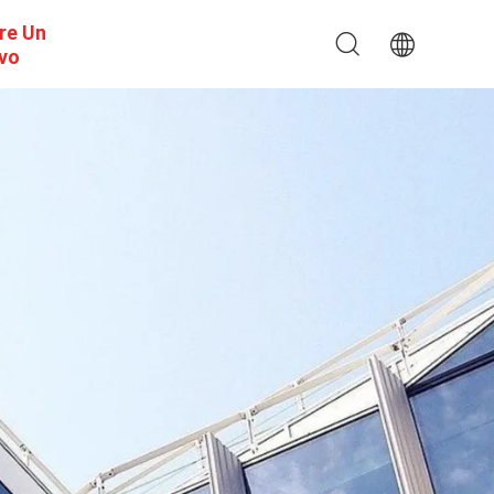
re Un
ivo