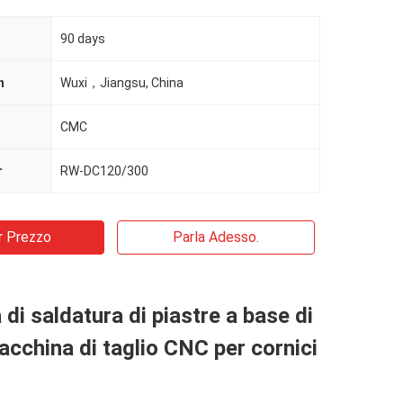
90 days
n
Wuxi，Jiangsu, China
CMC
r
RW-DC120/300
r Prezzo
Parla Adesso.
di saldatura di piastre a base di
acchina di taglio CNC per cornici