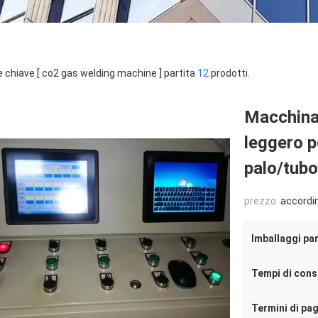
e chiave [ co2 gas welding machine ] partita
12
prodotti.
Macchina 
leggero p
palo/tub
prezzo:
according to
Imballaggi par
Tempi di con
Termini di p