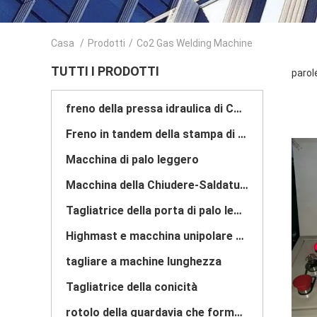
Casa
/
Prodotti
/
Co2 Gas Welding Machine
TUTTI I PRODOTTI
parol
freno della pressa idraulica di CNC
Freno in tandem della stampa di CNC
Macchina di palo leggero
Macchina della Chiudere-Saldatura di palo leggero
Tagliatrice della porta di palo leggero
Highmast e macchina unipolare della saldatura continua
tagliare a machine lunghezza
Tagliatrice della conicità
rotolo della guardavia che forma macchina