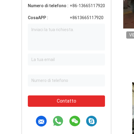
Numero di telefono :
+86-13665117920
CosaAPP :
+8613665117920
VI
Contatto