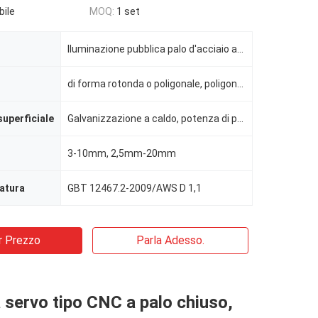
bile
MOQ:
1 set
Iluminazione pubblica palo d'acciaio affusolata che fa macchina
di forma rotonda o poligonale, poligonale o conica
uperficiale
Galvanizzazione a caldo, potenza di poliestere a colori
3-10mm, 2,5mm-20mm
atura
GBT 12467.2-2009/AWS D 1,1
r Prezzo
Parla Adesso.
 servo tipo CNC a palo chiuso,