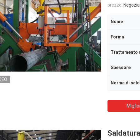
prezzo:
Negozia
Nome
Forma
Trattamento s
Spessore
DEO
Norma di sald
Miglio
Saldatura