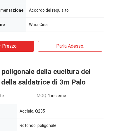
limentazione
Accordo del requisito
ine
Wuxi, Cina
r Prezzo
Parla Adesso.
 poligonale della cucitura del
ella saldatrice di 3m Palo
te
MOQ:
1 insieme
Acciaio, Q235
Rotondo, poligonale