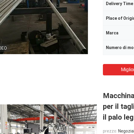
Delivery Time
Place of Origi
Marca
Numero di mo
DEO
Miglio
Macchina 
per il tag
il palo le
prezzo:
Negozia