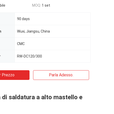
bile
MOQ:
1 set
90 days
n
Wuxi, Jiangsu, China
CMC
r
RW-DC120/300
r Prezzo
Parla Adesso.
di saldatura a alto mastello e