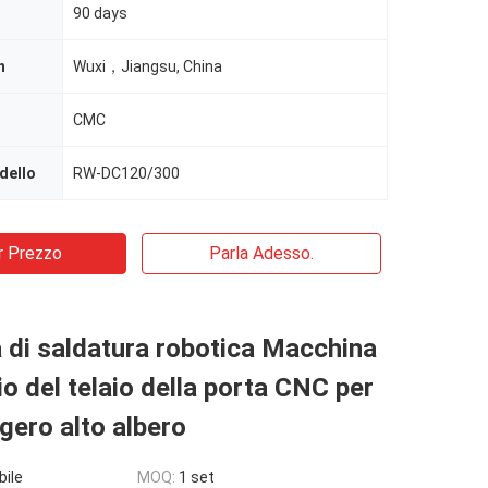
90 days
n
Wuxi，Jiangsu, China
CMC
dello
RW-DC120/300
r Prezzo
Parla Adesso.
di saldatura robotica Macchina
lio del telaio della porta CNC per
ggero alto albero
bile
MOQ:
1 set