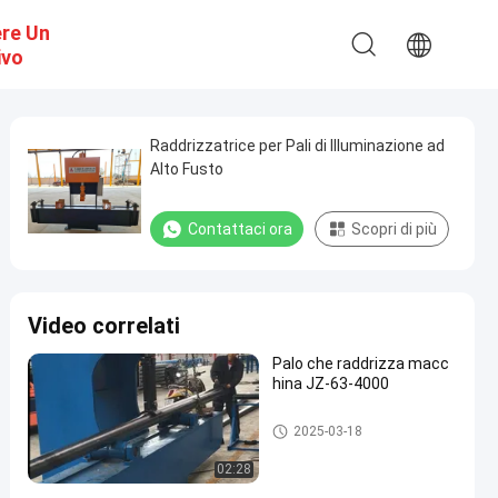
ere Un
ivo
Raddrizzatrice per Pali di Illuminazione ad
Alto Fusto
Contattaci ora
Scopri di più
Video correlati
Palo che raddrizza macc
hina JZ-63-4000
Palo che raddrizza macchina
2025-03-18
02:28