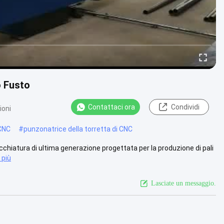
o Fusto
Contattaci ora
Condividi
ioni
 CNC
#
punzonatrice della torretta di CNC
ecchiatura di ultima generazione progettata per la produzione di pali
 più
Lasciate un messaggio.