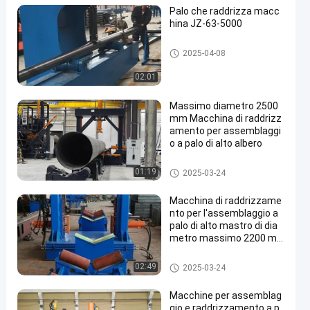
Palo che raddrizza macc
hina JZ-63-5000
Palo che raddrizza macchina
2025-04-08
02:01
Massimo diametro 2500
mm Macchina di raddrizz
amento per assemblaggi
o a palo di alto albero
Palo che raddrizza macchina
01:19
2025-03-24
Macchina di raddrizzame
nto per l'assemblaggio a
palo di alto mastro di dia
metro massimo 2200 m
m
Palo che raddrizza macchina
02:49
2025-03-24
Macchine per assemblag
gio e raddrizzamento a p