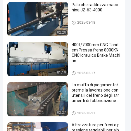
Palo che raddrizza macc
hina JZ-63-4000
Palo che raddrizza macchina
2025-03-18
02:28
400t/7000mm CNC Tand
em Pressa freno 8000KN
CNC Idraulico Brake Machi
ne
Freno in tandem della stampa
01:19
2025-03-17
di CNC
La muffa di piegamento/
preme la lavorazione con
utensili del freno degli str
umenti di fabbricazione d
ella guardavia della strad
a principale
Freno in tandem della stampa
02:27
2025-10-21
di CNC
Attrezzature per freni a p
ressione regolabili per alb