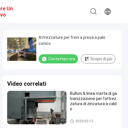
ere Un
ivo
Attrezzature per freni a presa a palo
conico
Contattaci ora
Scopri di più
Video correlati
Bulloni & linea matta di ga
lvanizzazione per l'attrez
zatura di zincatura a cald
o
attrezzatura di zincatura a cal
02:49
2025-02-12
do