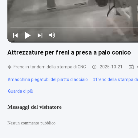
Attrezzature per freni a presa a palo conico
Freno in tandem della stampa di CNC
2025-10-21
#
macchina piegatubi del piatto d'acciaio
#
freno della stampa d
Guarda di più
Messaggi del visitatore
Nessun commento pubblico