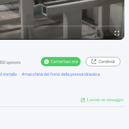
Contattaci ora
Condividi
450 opinioni
el metallo
#
macchina del freno della pressa idraulica
Lasciate un messaggio.