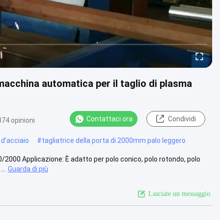
/macchina automatica per il taglio di plasma
Contattaci ora
Condividi
374 opinioni
 d'acciaio
#
tagliatrice della porta di 2000mm palo leggero
0/2000 Applicazione: È adatto per polo conico, polo rotondo, polo
..
Guarda di più
Lasciate un messaggio.