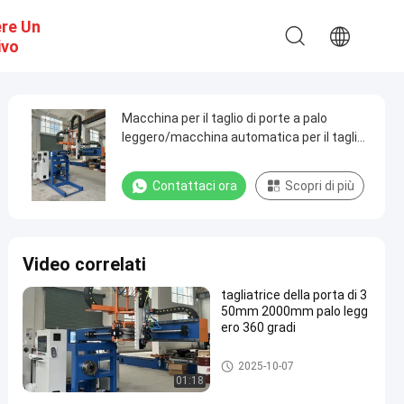
ere Un
ivo
Macchina per il taglio di porte a palo
leggero/macchina automatica per il taglio
di plasma CNC, diametro 350 mm, trazione
2000 mm
Contattaci ora
Scopri di più
Video correlati
tagliatrice della porta di 3
50mm 2000mm palo legg
ero 360 gradi
Tagliatrice della porta di palo l
2025-10-07
eggero
01:18