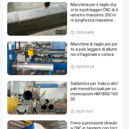
Macchina per il taglio di p
orte a poli leggeri CNC di d
iametro massimo 350 m
m lunghezza massima di
taglio 2000 mm
Tagliatrice della porta di palo l
02:43
2025-04-08
eggero
Macchina di taglio per por
te a polo leggero di allumi
nio ottagonale e conica
Tagliatrice della porta di palo l
2025-03-24
eggero
00:46
Saldatrice per tralicci alti/
pali monolitici/pali per co
municazioni HM1800/160
00
Macchina della Chiudere-Sald
00:39
2025-10-21
atura di palo leggero
Freno a pressione idraulic
a CNC in tandem con forz