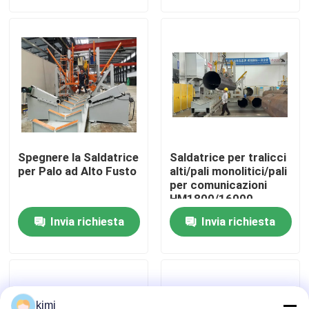
dell'acqua di grandi
dimensioni
Visita alla fabbrica
Controllo di qualità
Contattaci
Spegnere la Saldatrice
Saldatrice per tralicci
Notizie
per Palo ad Alto Fusto
alti/pali monolitici/pali
per comunicazioni
HM1800/16000
Casi
Invia richiesta
Invia richiesta
Chiedi un preventivo
freno della pressa idraulica di CNC
kimi