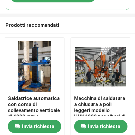
Prodotti raccomandati
Casa.
Saldatrice automatica
Macchina di saldatura
con corsa di
a chiusura a poli
sollevamento verticale
leggeri modello
Prodotti
di 4000 mm e
HM11000 per alberi di
diametro applicabile di
alto mastello e poli
Invia richiesta
Invia richiesta
700-4000 mm per
mono
Chi Siamo
saldatura di tubi