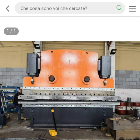
1
/
1