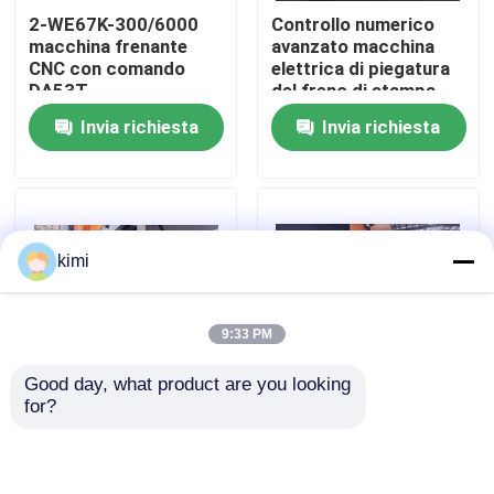
2-WE67K-300/6000
Controllo numerico
macchina frenante
avanzato macchina
Visita alla fabbrica
CNC con comando
elettrica di piegatura
DA53T
del freno di stampa
3260 mm x 1500 mm
Invia richiesta
Invia richiesta
Controllo di qualità
Contattaci
kimi
Notizie
9:33 PM
Casi
Good day, what product are you looking 
for?
Macchine per
400 tonnellate di forza
Chiedi un preventivo
frenatura a pressione
di lavoro
CNC per la
fabbricazione di
freno della pressa idraulica di CNC