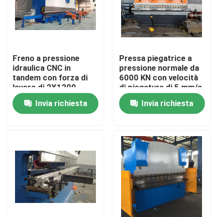
Freno a pressione
Pressa piegatrice a
idraulica CNC in
pressione normale da
tandem con forza di
6000 KN con velocità
lavoro di 2X1200
di piegatura di 5 mm/s
tonnellate e lunghezza
e lunghezza della
Invia richiesta
Invia richiesta
del tavolo di 2X6250
piastra da 2200-7000
mm per una lunga
mm
durata di servizio
Casa.
Prodotti
Chi Siamo