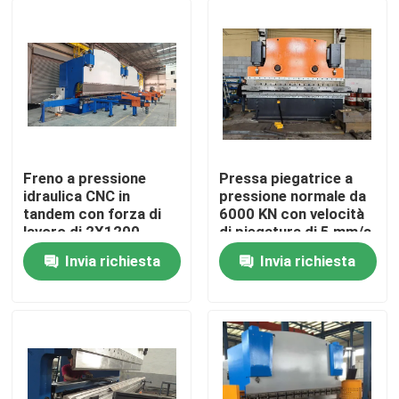
Freno a pressione
Pressa piegatrice a
idraulica CNC in
pressione normale da
tandem con forza di
6000 KN con velocità
lavoro di 2X1200
di piegatura di 5 mm/s
tonnellate e lunghezza
e lunghezza della
Invia richiesta
Invia richiesta
del tavolo di 2X6250
piastra da 2200-7000
Casa.
mm per una lunga
mm
durata di servizio
Prodotti
Chi Siamo