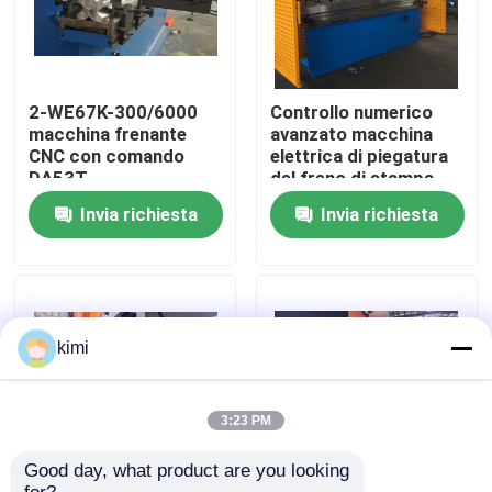
Visita alla fabbrica
2-WE67K-300/6000
Controllo numerico
Controllo di qualità
macchina frenante
avanzato macchina
CNC con comando
elettrica di piegatura
DA53T
del freno di stampa
3260 mm x 1500 mm
Contattaci
Invia richiesta
Invia richiesta
Notizie
Casi
kimi
Chiedi un preventivo
3:23 PM
Good day, what product are you looking 
freno della pressa idraulica di CNC