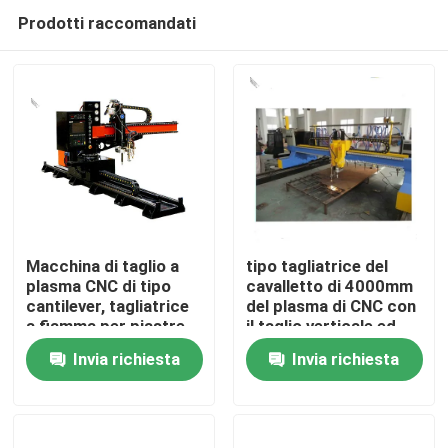
Prodotti raccomandati
Macchina di taglio a
tipo tagliatrice del
plasma CNC di tipo
cavalletto di 4000mm
cantilever, tagliatrice
del plasma di CNC con
Casa.
a fiamma per piastre
il taglio verticale ed
sottili
orizzontale
Invia richiesta
Invia richiesta
Prodotti
Chi Siamo