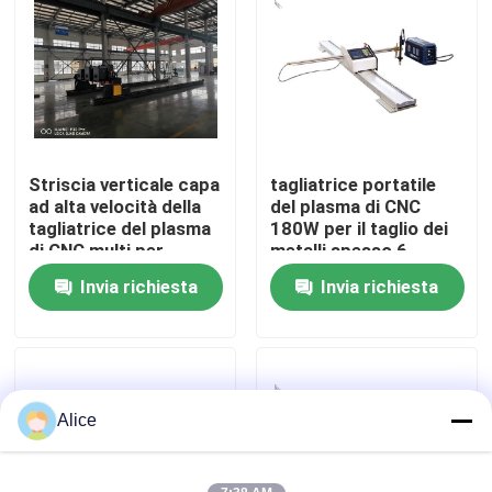
Visita alla fabbrica
Controllo di qualità
Striscia verticale capa
tagliatrice portatile
Contattaci
ad alta velocità della
del plasma di CNC
tagliatrice del plasma
180W per il taglio dei
di CNC multi per
metalli spesso 6 -
Notizie
l'industriale
150mm
Invia richiesta
Invia richiesta
Casi
Chiedi un preventivo
Alice
freno della pressa idraulica di CNC