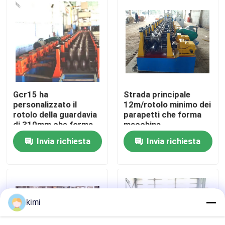
Visita alla fabbrica
Controllo di qualità
Contattaci
Gcr15 ha
Strada principale
personalizzato il
12m/rotolo minimo dei
rotolo della guardavia
parapetti che forma
Notizie
di 310mm che forma
macchina
la macchina
Invia richiesta
Invia richiesta
Casi
Chiedi un preventivo
kimi
freno della pressa idraulica di CNC