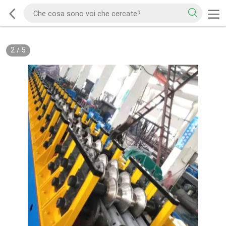
2
/
5