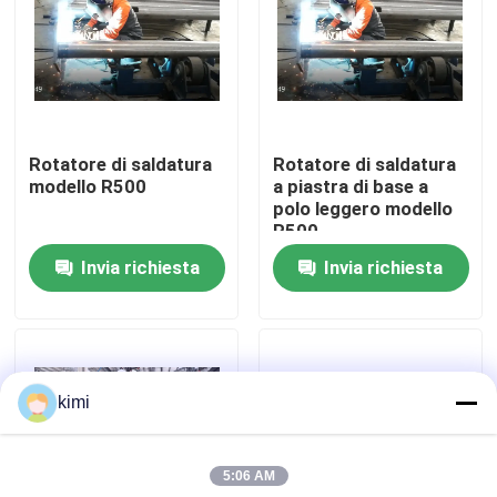
Visita alla fabbrica
Controllo di qualità
Rotatore di saldatura
Rotatore di saldatura
modello R500
a piastra di base a
Contattaci
polo leggero modello
R500
Invia richiesta
Invia richiesta
Notizie
Casi
kimi
Chiedi un preventivo
5:06 AM
freno della pressa idraulica di CNC