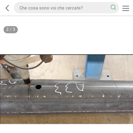
2
/
3