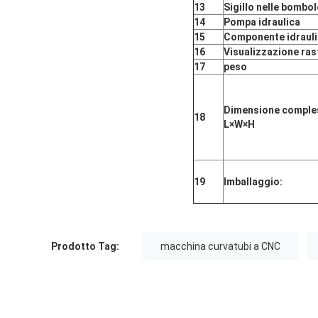
13
Sigillo nelle bombol
14
Pompa idraulica
15
Componente idrauli
16
Visualizzazione ras
17
peso
Dimensione comple
18
L
×
W
×
H
19
Imballaggio:
Prodotto Tag:
macchina curvatubi a CNC