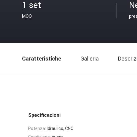
1 set
N
MOQ
pre
Caratteristiche
Galleria
Descriz
Specificazioni
Potenza:
Idraulico, CNC
Condizione:
nuovo