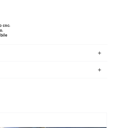
,
io cnc
,
io
bile