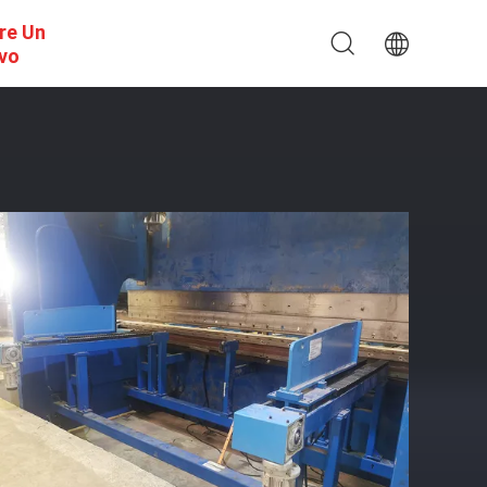
re Un
ivo