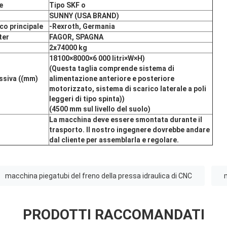
e
Tipo SKF o
SUNNY (USA BRAND)
co principale
-Rexroth
, Germania
ter
FAGOR, SPAGNA
2x74000 kg
18100
×
8000
×
6 000 litri
×
W
×
H)
(Questa taglia comprende sistema di
ssiva ((mm)
alimentazione anteriore e posteriore
motorizzato, sistema di scarico laterale a poli
leggeri di tipo spinta)
)
(4500 mm sul livello del suolo)
La macchina deve essere smontata durante il
trasporto. Il nostro ingegnere dovrebbe andare
dal cliente per assemblarla e regolare.
macchina piegatubi del freno della pressa idraulica di CNC
PRODOTTI RACCOMANDATI