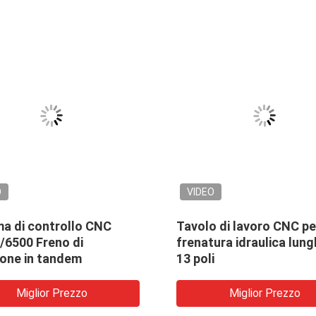
O
VIDEO
ma di controllo CNC
Tavolo di lavoro CNC pe
/6500 Freno di
frenatura idraulica lun
ione in tandem
13 poli
Miglior Prezzo
Miglior Prezzo