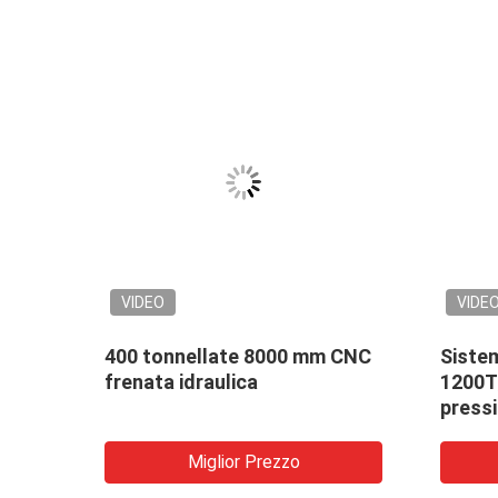
VIDEO
VIDE
na di
400 tonnellate 8000 mm CNC
Siste
frenata idraulica
1200T
er la
press
 e
Miglior Prezzo