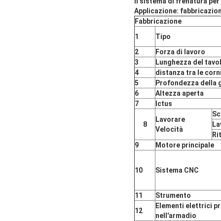
Il sistema di frenatura p
Applicazione: fabbricazione
Fabbricazione
1
Tipo
2
Forza di lavoro
3
Lunghezza del tavo
4
distanza tra le corn
5
Profondezza della 
6
Altezza aperta
7
Ictus
Sc
Lavorare
8
La
Velocità
Ri
9
Motore principale
10
Sistema CNC
11
Strumento
Elementi elettrici pr
12
nell'armadio