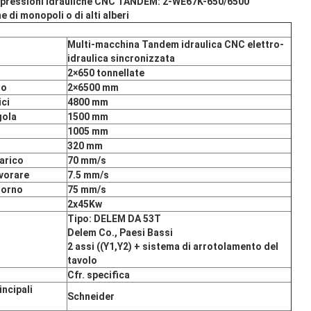
er pressioni idrauliche CNC TANDEM: 2-WE67K-650/6500
 di monopoli o di alti alberi
Multi-macchina Tandem idraulica CNC elettro-
idraulica sincronizzata
2
×
650 tonnellate
lo
2
×
6500 mm
ici
4800 mm
gola
1500 mm
1005 mm
320 mm
arico
70 mm/s
vorare
7.5 mm/s
torno
75 mm/s
2x45Kw
Tipo: DELEM DA 53T
Delem Co., Paesi Bassi
2 assi ((Y1,Y2) + sistema di arrotolamento del
tavolo
Cfr. specifica
incipali
Schneider