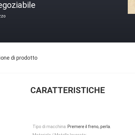
egoziabile
zzo
ione di prodotto
CARATTERISTICHE
Tipo di macchina:
Premere il freno, perla.
Materiale / Metallo lavorato: