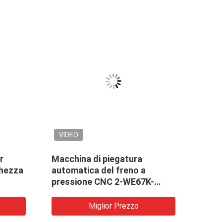
VIDEO
VID
r
Macchina di piegatura
2-WE
ghezza
automatica del freno a
elett
pressione CNC 2-WE67K-
piega
1200-6250
Miglior Prezzo