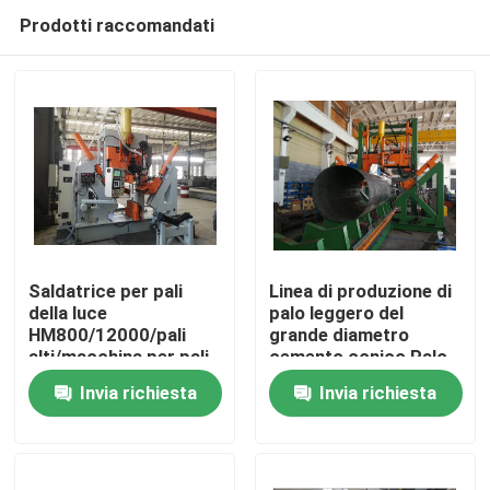
Prodotti raccomandati
Saldatrice per pali
Linea di produzione di
della luce
palo leggero del
HM800/12000/pali
grande diametro
Casa.
alti/macchina per pali
cemento conico Palo
della luce
che fa macchina
Invia richiesta
Invia richiesta
Prodotti
Chi Siamo