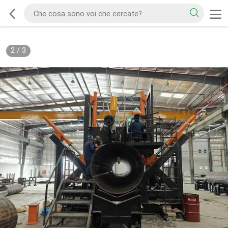
2
/
3