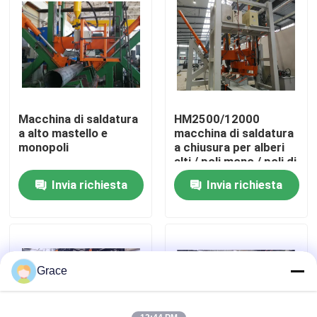
Visita alla fabbrica
Controllo di qualità
Macchina di saldatura
HM2500/12000
Contattaci
a alto mastello e
macchina di saldatura
monopoli
a chiusura per alberi
alti / poli mono / poli di
Notizie
comunicazione
Invia richiesta
Invia richiesta
Casi
Chiedi un preventivo
Grace
freno della pressa idraulica di CNC