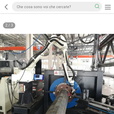
2
/
3