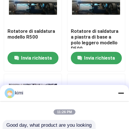
Visita alla fabbrica
Rotatore di saldatura
Rotatore di saldatura
Controllo di qualità
modello R500
a piastra di base a
polo leggero modello
R500
Contattaci
Invia richiesta
Invia richiesta
Notizie
Casi
kimi
Chiedi un preventivo
11:26 PM
Good day, what product are you looking 
freno della pressa idraulica di CNC