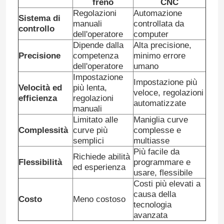
freno
CNC
Regolazioni
Automazione
Sistema di
manuali
controllata da
Freno in tandem della stampa di CNC
controllo
dell'operatore
computer
Dipende dalla
Alta precisione,
Precisione
competenza
minimo errore
Macchina di palo leggero
dell'operatore
umano
Impostazione
Impostazione più
Velocità ed
più lenta,
Macchina della Chiudere-Saldatura di palo leggero
veloce, regolazioni
efficienza
regolazioni
automatizzate
manuali
Limitato alle
Maniglia curve
Tagliatrice della porta di palo leggero
Complessità
curve più
complesse e
semplici
multiasse
Più facile da
Highmast e macchina unipolare della saldatura contin
Richiede abilità
Flessibilità
programmare e
ed esperienza
usare, flessibile
Costi più elevati a
tagliare a machine lunghezza
causa della
Costo
Meno costoso
tecnologia
avanzata
Tagliatrice della conicità