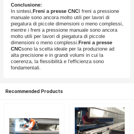
Conclusione:
In sintesi,
Freni a presse CNC
I freni a pressione
rotolo della guardavia che forma macchina
manuale sono ancora molto utili per lavori di
piegatura di piccole dimensioni o meno complessi,
mentre i freni a pressione manuale sono ancora
macchina di taglio idraulica
molto utili per lavori di piegatura di piccole
dimensioni o meno complessi.
Freni a presse
CNC
sono la scelta ideale per la produzione ad
Granigliatrice
alta precisione e in grandi volumi in cui la
coerenza, la flessibilità e l'efficienza sono
fondamentali.
Tagliatrice del laser
CNC macchina di taglio al plasma
Recommended Products
Palo che raddrizza macchina
Bobina d'acciaio che fende linea