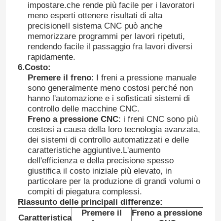
impostare.che rende più facile per i lavoratori
meno esperti ottenere risultati di alta
precisioneIl sistema CNC può anche
Visita alla fabbrica
memorizzare programmi per lavori ripetuti,
rendendo facile il passaggio fra lavori diversi
rapidamente.
Controllo di qualità
6.
Costo
:
Premere il freno
: I freni a pressione manuale
sono generalmente meno costosi perché non
Contattaci
hanno l'automazione e i sofisticati sistemi di
controllo delle macchine CNC.
Freno a pressione CNC
: i freni CNC sono più
Notizie
costosi a causa della loro tecnologia avanzata,
dei sistemi di controllo automatizzati e delle
caratteristiche aggiuntive.L'aumento
Casi
dell'efficienza e della precisione spesso
giustifica il costo iniziale più elevato, in
particolare per la produzione di grandi volumi o
Chiedi un preventivo
compiti di piegatura complessi.
Riassunto delle principali differenze:
Premere il
Freno a pressione
freno della pressa idraulica di CNC
Caratteristica