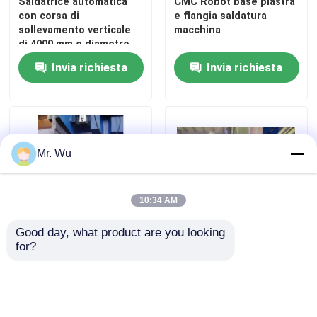
Saldatrice automatica
CMC Robot base piastra
con corsa di
e flangia saldatura
sollevamento verticale
macchina
di 4000 mm e diametro
applicabile di 700-4000
Invia richiesta
Invia richiesta
mm per saldatura di tubi
dell'acqua di grandi
dimensioni
Mr. Wu
10:34 AM
Good day, what product are you looking 
for?
Attrezzature di
Dispositivi per la frenata
frenatura a pressione
a pressione con poli
per pali di strada
conico/poli ottagonale
ottagonali
Invia richiesta
Invia richiesta