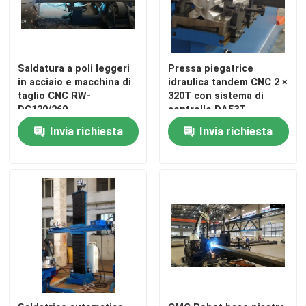
Saldatrice robot
Saldatura a poli leggeri
Pressa piegatrice
attrezzatura di zincatura a caldo
in acciaio e macchina di
idraulica tandem CNC 2 ×
taglio CNC RW-
320T con sistema di
DC120/260
controllo DA53T
Invia richiesta
Invia richiesta