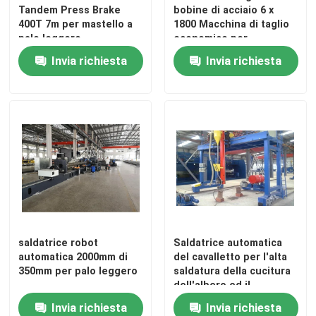
Tandem Press Brake
bobine di acciaio 6 x
400T 7m per mastello a
1800 Macchina di taglio
palo leggero
economico per
lunghezza
Invia richiesta
Invia richiesta
Casa.
saldatrice robot
Saldatrice automatica
automatica 2000mm di
del cavalletto per l'alta
Prodotti
350mm per palo leggero
saldatura della cucitura
dell'albero ed il
tubo/tubi enormi 300 -
Invia richiesta
Invia richiesta
Chi Siamo
2000mm