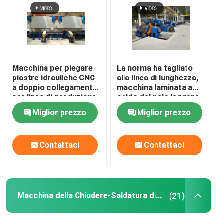
Visita alla fabbrica
Controllo di qualità
Macchina per piegare
La norma ha tagliato
piastre idrauliche CNC
alla linea di lunghezza,
a doppio collegamento
macchina laminata a
Contattaci
per linea di produzione
caldo del palo leggero
di pali di luce
dell'acciaio dolce per
Miglior prezzo
Miglior prezzo
6m 8m 14m
Notizie
Contattaci
Contattaci
Casi
Chiedi un preventivo
Macchina della Chiudere-Saldatura di palo leggero
(21)
freno della pressa idraulica di CNC