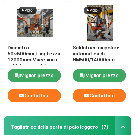
Freno in tandem della stampa di CNC
Macchina di palo leggero
Diametro
Saldatrice unipolare
60~600mm,Lunghezza
automatica di
Macchina della Chiudere-Saldatura di palo leggero
12000mm Macchina di
HM500/14000mm
saldatura a poli leggeri
CNC
Tagliatrice della porta di palo leggero
Miglior prezzo
Miglior prezzo
Highmast e macchina unipolare della saldatura contin
Contattaci
Contattaci
tagliare a machine lunghezza
Tagliatrice della porta di palo leggero
(7)
Tagliatrice della conicità