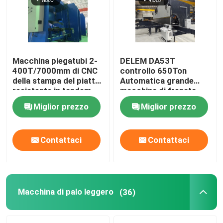
Macchina piegatubi 2-
DELEM DA53T
400T/7000mm di CNC
controllo 650Ton
della stampa del piatto
Automatica grande
resistente in tandem
macchina di frenata
idraulico del freno
CNC a pressa in
Miglior prezzo
Miglior prezzo
tandem
Contattaci
Contattaci
Casa.
Prodotti
Macchina di palo leggero
(36)
Chi Siamo