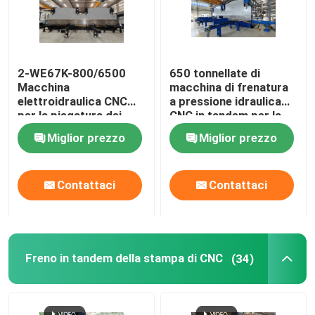
2-WE67K-800/6500
650 tonnellate di
Macchina
macchina di frenatura
elettroidraulica CNC
a pressione idraulica
per la piegatura dei
CNC in tandem per la
freni
produzione di pali
Miglior prezzo
Miglior prezzo
leggeri e alberi
Contattaci
Contattaci
Freno in tandem della stampa di CNC
(34)