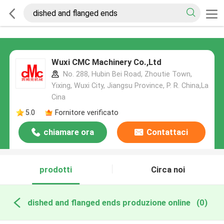
Wuxi CMC Machinery Co.,Ltd
No. 288, Hubin Bei Road, Zhoutie Town,
Yixing, Wuxi City, Jiangsu Province, P. R. China,La
Cina
5.0
Fornitore verificato
chiamare ora
Contattaci
prodotti
Circa noi
dished and flanged ends produzione online
(0)