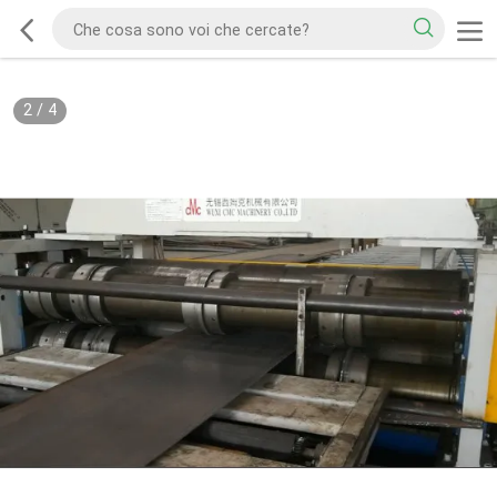
2
/
4