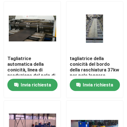
Tagliatrice
tagliatrice della
automatica della
conicità del bordo
conicità, linea di
della raschiatura 37kw
produzione del palo di
per palo leggero
iluminazione pubblica
Invia richiesta
Invia richiesta
di 12000mm
Casa.
Prodotti
Chi Siamo